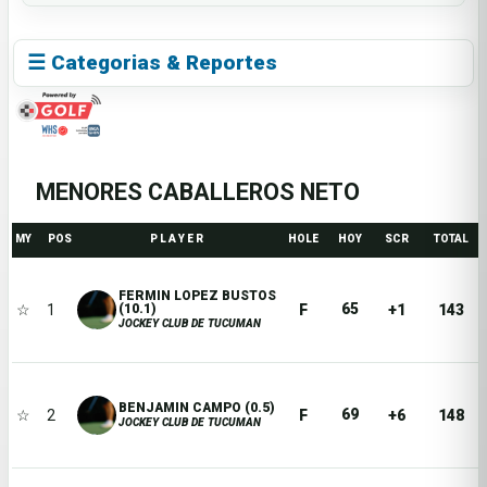
☰ Categorias & Reportes
MENORES CABALLEROS NETO
MY
POS
P L A Y E R
HOLE
HOY
SCR
TOTAL
FERMIN LOPEZ BUSTOS
65
☆
1
F
+1
143
(10.1)
JOCKEY CLUB DE TUCUMAN
BENJAMIN CAMPO (0.5)
69
☆
2
F
+6
148
JOCKEY CLUB DE TUCUMAN