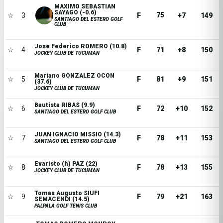
MAXIMO SEBASTIAN
SAYAGO (-0.6)
75
☆
3
F
+7
149
SANTIAGO DEL ESTERO GOLF
CLUB
Jose Federico ROMERO (10.8)
☆
4
F
71
+8
150
JOCKEY CLUB DE TUCUMAN
Mariano GONZALEZ OCON
☆
5
F
81
+9
151
(37.6)
JOCKEY CLUB DE TUCUMAN
Bautista RIBAS (9.9)
☆
6
F
72
+10
152
SANTIAGO DEL ESTERO GOLF CLUB
JUAN IGNACIO MISSIO (14.3)
☆
7
F
78
+11
153
SANTIAGO DEL ESTERO GOLF CLUB
Evaristo (h) PAZ (22)
☆
8
F
78
+13
155
JOCKEY CLUB DE TUCUMAN
Tomas Augusto SIUFI
☆
9
F
79
+21
163
SEMACENDI (14.5)
PALPALA GOLF TENIS CLUB